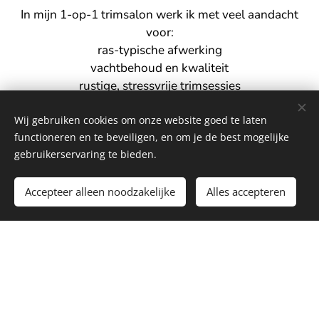
In mijn 1-op-1 trimsalon werk ik met veel aandacht
voor:
ras-typische afwerking
vachtbehoud en kwaliteit
rustige, stressvrije trimsessies
onderhoud op maat
Wij gebruiken cookies om onze website goed te laten
Mijn doel is elke Cocker in zijn mooiste, natuurlijke
functioneren en te beveiligen, en om je de best mogelijke
voor
vorm te laten stralen, met respect
gebruikerservaring te bieden.
vacht en karakter.
Accepteer alleen noodzakelijke
Alles accepteren
Ik werk voornamelijk met onderhoudsafspraken
zodat kwaliteit en comfort voor elke hond
gegarandeerd blijven.
Heb jij een Engelse Cocker en zoek je een
gespecialiseerde trimster?
Dan help ik jullie met veel plezier verder