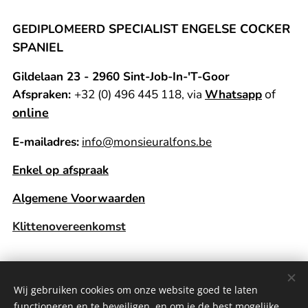
SPECIALIST ENGELSE COCKER
GEDIPLOMEERD
SPANIEL
Gildelaan 23 - 2960 Sint-Job-In-'T-Goor
of
Afspraken:
+32 (0) 496 445 118, via
Whatsapp
online
E-mailadres:
info@monsieuralfons.be
Enkel op afspraak
Algemene Voorwaarden
Klittenovereenkomst
Wij gebruiken cookies om onze website goed te laten
Privacy Policy
Cookies
functioneren en te beveiligen, en om je de best mogelijke