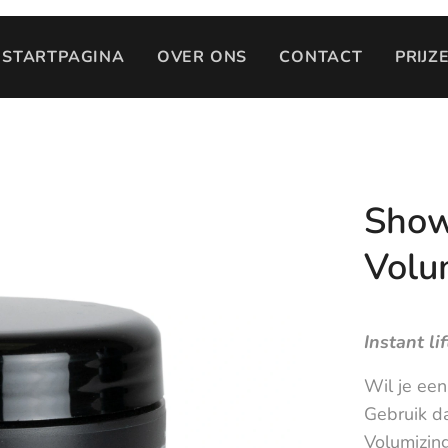
STARTPAGINA
OVER ONS
CONTACT
PRIJZ
Show
Volu
Instant li
Wil je ee
Gebruik d
Volumizing