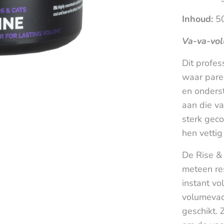
I
nhoud:
5
Va-va-vo
Dit profes
waar parel
en onders
aan die v
sterk gec
hen vettig
De Rise & 
meteen res
instant vo
volumevach
geschikt. 