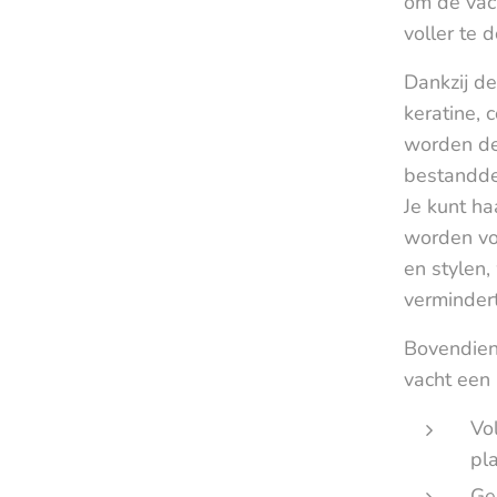
om de vac
voller te d
Dankzij de
keratine, 
worden de
bestanddel
Je kunt ha
worden vo
en stylen,
vermindert
Bovendien 
vacht een 
Vo
pl
Ge