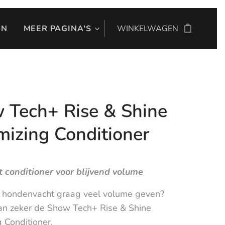
EN
MEER PAGINA'S
WINKELWAGEN
 Tech+ Rise & Shine
mizing Conditioner
ft conditioner voor blijvend volume
n hondenvacht graag veel volume geven?
an zeker de Show Tech+ Rise & Shine
 Conditioner.