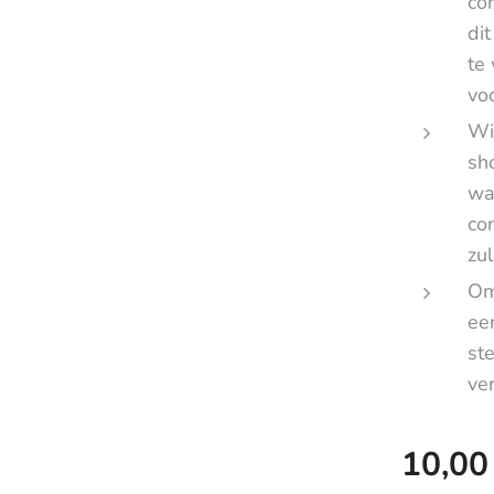
co
di
te
voo
Wi
sh
wa
co
zul
Om
ee
st
ve
10,00