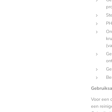
pr
St
PH
On
kr
(v
Ge
on
Ge
Be
Gebruiksa
Voor een o
een reini