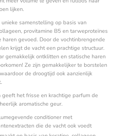
ht meer volume te geven en futloos haar
oen lijken.
 unieke samenstelling op basis van
collageen, provitamine B5 en tarweproteïnes
 haren gevoed. Door de vochtinbrengende
en krijgt de vacht een prachtige structuur.
ar gemakkelijk ontklitten en statische haren
orkomen! Ze zijn gemakkelijker te borstelen
 waardoor de droogtijd ook aanzienlijk
.
geeft het frisse en krachtige parfum de
heerlijk aromatische geur.
lumegevende conditioner met
antenextracten die de vacht ook voedt
maakt op basis van keratine, collageen,