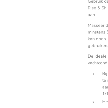
Gebruik d
Rise & Shi
aan.
Masseer d
minstens 5
kan doen.
gebruiken
De ideale 
vachtcondi
Bi
te
aa
1/1
He